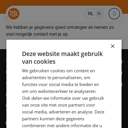
Bedankt voor je sollicitatie!
NL
Me
We hebben je gegevens goed ontvangen en nemen zo
snel mogelijk contact met je op.
×
Deze website maakt gebruik
Vacatures
van cookies
Feel Flex
We gebruiken cookies om content en
advertenties te personaliseren, om
Quick links
functies voor social media te bieden en
om ons websiteverkeer te analyseren.
Hoofdkantoor
Ook delen we informatie over uw gebruik
van onze site met onze partners voor
Pater van den Elsenlaan 37
social media, adverteren en analyse. Deze
5462 GG Veghel
partners kunnen deze gegevens
088 74 70 200
combineren met andere informatie die u