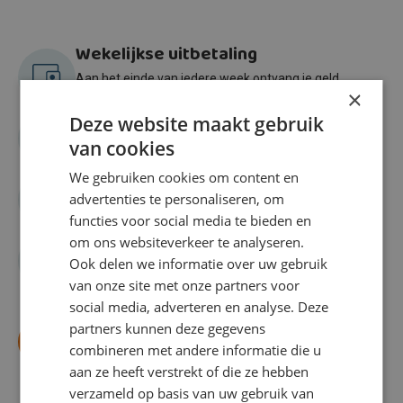
Wekelijkse uitbetaling
Aan het einde van iedere week ontvang je geld.
×
Gegarandeerd.
Vervoer naar werk
Deze website maakt gebruik
Geen vervoer om op je werk te komen? Maken we
van cookies
ons sterk voor.
Zekerheid
We gebruiken cookies om content en
advertenties te personaliseren, om
Ben je gemotiveerd en enthousiast? Dan kan je
functies voor social media te bieden en
rekenen op die baangarantie!
De mens centraal
om ons websiteverkeer te analyseren.
Ook delen we informatie over uw gebruik
Altijd een vaste contactpersoon die zijn best voor je
doet.
van onze site met onze partners voor
social media, adverteren en analyse. Deze
partners kunnen deze gegevens
Schrijf je direct in
combineren met andere informatie die u
aan ze heeft verstrekt of die ze hebben
verzameld op basis van uw gebruik van