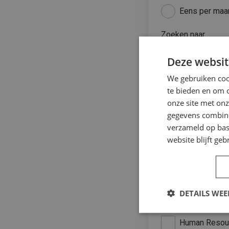
Eens per maa
Zoeken naar
Deze websit
We gebruiken cook
In de buurt van
te bieden en om 
onze site met onz
gegevens combiner
verzameld op bas
Vakgebied
website blijft geb
Administratief
Secretarieel
Commercieel
DETAILS WE
Food
Human Resou