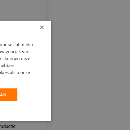
×
oor social media
 uw gebruik van
ers kunnen deze
10 km
 hebben
kies als u onze
AAN
reatie /
roductie