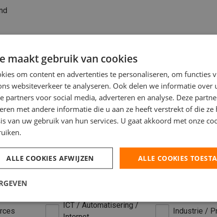
nd
e maakt gebruik van cookies
ies om content en advertenties te personaliseren, om functies v
ons websiteverkeer te analyseren. Ook delen we informatie over
e partners voor social media, adverteren en analyse. Deze partn
en met andere informatie die u aan ze heeft verstrekt of die ze
is van uw gebruik van hun services. U gaat akkoord met onze coo
ruiken.
 /
Agro
Bouw
ALLE COOKIES AFWIJZEN
ALLE COOKIES TOEST
Facilitair
Financieel
Horeca / Rec
ERGEVEN
Groenvoorziening
Toerisme
ICT / Automatisering /
rces
Industrie / P
Internet