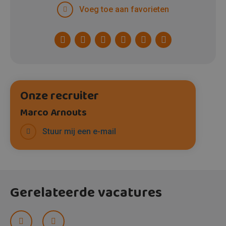
Voeg toe aan favorieten
Facebook
Twitter
LinkedIn
Pinterest
WhatsApp
E-
mail
Onze recruiter
Marco Arnouts
Stuur mij een e-mail
Gerelateerde vacatures
Prev
Next