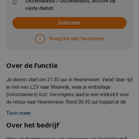
Uitzendbasis / Uitzendbasis, uitzicht op
vaste dienst
Solliciteer
Voeg toe aan favorieten
Over de functie
Je dienst start om 21:30 uur in Heerenveen. Vanaf daar rijd
je met een LZV naar Waalwijk, waar je emballage
(rolcontainers) lost. Vervolgens laad je een winkelrit voor
de retour naar Heerenveen. Rond 06:30 uur koppel je de
achterzijde van de LZV af en ga je met de bakwagen nog
Toon meer
een aantal adressen lossen in de regio. Je eindigt de
Over het bedrijf
werkdag rond 10:30 uur weer op de standplaats.
Op woensdag- en donderdagavond is er ook een variant