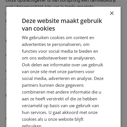
Onze opdrachtgever is van oorsprong een familiebedrijf
beschikbaar met een trekker-oplegger. Hierbij rij je na het
wat uitgegroeid tot één van 's lands grootste
laden in Waalwijk direct naar winkels in Noordoost-
×
transporteurs. Deze achtergrond kom je ook tegen in hoe
Nederland, zonder tussentijds af te koppelen in
Deze website maakt gebruik
men met elkaar omgaat en dat dat jij als mens centraal
Heerenveen.
van cookies
staat. Door de vele verschillende soorten transport is het
Toon meer
bijna altijd mogelijk om jou de best passende baan te
We gebruiken cookies om content en
Wat wij vragen
bieden.
advertenties te personaliseren, om
functies voor social media te bieden en
Jij hebt een geldig CE-rijbewijs, LZV- certificaat en
om ons websiteverkeer te analyseren.
beschikt over een geldige code 95
Ook delen we informatie over uw gebruik
Jij spreekt Nederlands en/of Engels
van onze site met onze partners voor
social media, adverteren en analyse. Deze
Je hebt ervaring met het rijden met een LZV
partners kunnen deze gegevens
Toon meer
Jij bent flexibiliteit ten aanzien van werktijden,
combineren met andere informatie die u
Wat wij bieden
inclusief werken in het weekend en op feestdagen
aan ze heeft verstrekt of die ze hebben
Jij bent stressbestendig en hebt een
verzameld op basis van uw gebruik van
probleemoplossend vermogen
hun services. U gaat akkoord met onze
Je ontvangt een salaris tot maximaal €19,46 per uur
cookies als u onze website blijft
(salarisschaal D6) afhankelijk van ervaring
gebruiken.