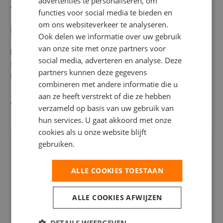
advertenties te personaliseren, om
redden in het Engels.
Toon meer
functies voor social media te bieden en
Jij verdient een bruto maandsalaris tussen € 2.679,-
om ons websiteverkeer te analyseren.
Meer informatie
en € 3.144,- op basis van een 38-urige werkweek.
Ook delen we informatie over uw gebruik
Jij ontvangt 25 vakantiedagen, 13 ADV-dagen en 8%
van onze site met onze partners voor
Enthousiast geworden? Solliciteer direct! Wij nemen zo
vakantiegeld volgens de cao Metaal & Techniek.
social media, adverteren en analyse. Deze
snel mogelijk contact met je op om kennis te maken en
Jij ontvangt een reiskostenvergoeding van € 0,23 per
partners kunnen deze gegevens
samen te kijken of deze functie bij jou past.
kilometer.
combineren met andere informatie die u
aan ze heeft verstrekt of die ze hebben
Jij werkt in dagdienst van maandag tot en met vrijdag
Toon meer
verzameld op basis van uw gebruik van
van 07.30 uur tot 16.30 uur.
hun services. U gaat akkoord met onze
Jij werkt in een moderne en nette werkomgeving.
cookies als u onze website blijft
Spreekt deze baan je aan?
Jij krijgt volop mogelijkheden om jezelf verder te
gebruiken.
ontwikkelen.
Solliciteer dan snel op deze functie of deel de
Jij hebt uitzicht op een langdurige samenwerking en
ALLE COOKIES TOESTAAN
vacature met iemand met deze talenten!
bij goed functioneren op een vast dienstverband bij
de opdrachtgever.
Solliciteer
ALLE COOKIES AFWIJZEN
Voeg toe aan favorieten
DETAILS WEERGEVEN