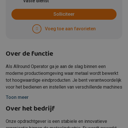
vaste dienst
Solliciteer
Voeg toe aan favorieten
Over de functie
Als Allround Operator ga je aan de slag binnen een
moderne productieomgeving waar metaal wordt bewerkt
tot hoogwaardige eindproducten. Je bent verantwoordelijk
voor het bedienen en instellen van verschillende machines
en zorgt ervoor dat het productieproces soepel verloopt.
Toon meer
Daarnaast voer je diverse metaalbewerkingen uit en
Over het bedrijf
ondersteun je bij constructie- en montagewerkzaamheden.
Je werkt aan de hand van technische tekeningen en
controleert of de producten voldoen aan de gestelde
Onze opdrachtgever is een stabiele en innovatieve