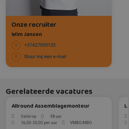
Onze recruiter
Wim Jansen
+31627055133
Stuur mij een e-mail
Gerelateerde vacatures
Allround Assemblagemonteur
L
Geldrop
38 uur
16,50
-
20,50
per uur
VMBO/MBO