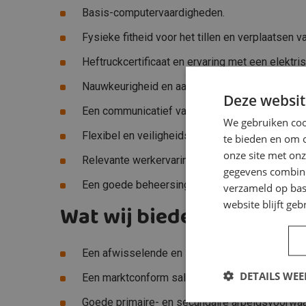
Basis-computervaardigheden.
Fysieke fitheid voor het tillen en verplaatsen 
Heftruckcertificaat en ervaring met een elekt
Nauwkeurigheid en aandacht voor detail voor he
Deze websit
Een communicatief vaardig, enthousiaste en b
We gebruiken cook
Flexibel en veiligheidsbewust.
te bieden en om 
onze site met onz
Relevante werkervaring is een pré.
gegevens combiner
Een goede beheersing van de Nederlandse taal
verzameld op bas
website blijft geb
Wat wij bieden
Een afwisselende en zelfstandige functie in da
DETAILS WE
Een marktconform salaris, afhankelijk van leeft
Goede primaire- en secundaire arbeidsvoorwaa