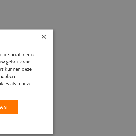
×
oor social media
 uw gebruik van
ers kunnen deze
 hebben
kies als u onze
AAN