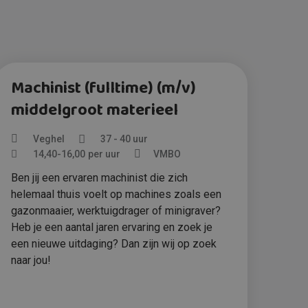
Machinist (fulltime) (m/v)
Ho
middelgroot materieel
Veghel
37 - 40 uur
14,40
-
16,00
per uur
VMBO
Ben 
graa
Ben jij een ervaren machinist die zich
erva
helemaal thuis voelt op machines zoals een
een 
gazonmaaier, werktuigdrager of minigraver?
baan
Heb je een aantal jaren ervaring en zoek je
een nieuwe uitdaging? Dan zijn wij op zoek
naar jou!