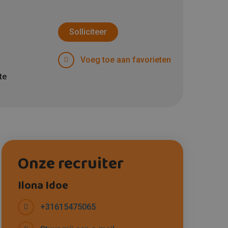
Solliciteer
Voeg toe aan favorieten
te
Onze recruiter
Ilona Idoe
+31615475065