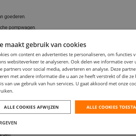
van goederen.
rische pompwagen.
t controleren van bestellingen.
e maakt gebruik van cookies
etrouwbare persoonlijkheid met een teamgeest.
ies om content en advertenties te personaliseren, om functies v
ons websiteverkeer te analyseren. Ook delen we informatie over
e partners voor social media, adverteren en analyse. Deze partn
en met andere informatie die u aan ze heeft verstrekt of die ze
.
is van uw gebruik van hun services. U gaat akkoord met onze coo
ruiken.
ALLE COOKIES AFWIJZEN
ALLE COOKIES TOEST
gdienst binnen een sterk groeiend bedrijf.
ERGEVEN
ijd en werkervaring.
rden.