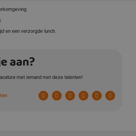
werkomgeving.
.
ijd en een verzorgde lunch.
je aan?
 vacature met iemand met deze talenten!
Facebook
Twitter
LinkedIn
Pinterest
WhatsApp
E-
eten
mail