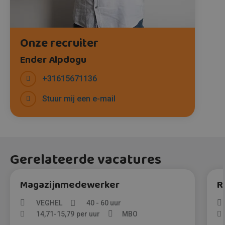
Onze recruiter
Ender Alpdogu
+31615671136
Stuur mij een e-mail
Gerelateerde vacatures
Magazijnmedewerker
R
VEGHEL
40 - 60 uur
14,71
-
15,79
per uur
MBO