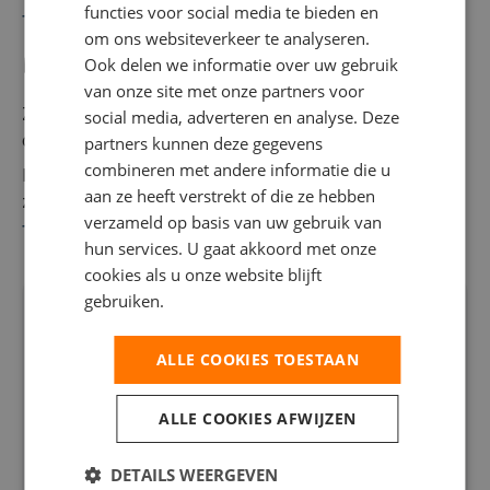
functies voor social media te bieden en
Toon meer
Jij krijgt volop doorgroeimogelijkheden
om ons websiteverkeer te analyseren.
Meer informatie
Jij ontvangt verschillende toeslagen (onder andere
Ook delen we informatie over uw gebruik
koude toeslag van € 0,50 per gewerkt uur)
van onze site met onze partners voor
Zien wij een match? Dan hoor je binnen 2 werkdagen van
social media, adverteren en analyse. Deze
Jij krijgt een mooi salaris van € 14,71 per uur (dit is
ons. Houd je telefoon dus bij de hand!
partners kunnen deze gegevens
zonder de eerder genoemde toeslagen)
combineren met andere informatie die u
Is dit niet helemaal de juiste vacature voor jou? Geen
aan ze heeft verstrekt of die ze hebben
zorgen, neem alsnog gerust contact met ons op. We
verzameld op basis van uw gebruik van
helpen je graag bij het vinden van een baan die wel bij je
Toon meer
hun services. U gaat akkoord met onze
past!
cookies als u onze website blijft
Spreekt deze baan je aan?
gebruiken.
Solliciteer dan snel op deze functie of deel de
ALLE COOKIES TOESTAAN
vacature met iemand met deze talenten!
ALLE COOKIES AFWIJZEN
Solliciteer
DETAILS WEERGEVEN
Voeg toe aan favorieten