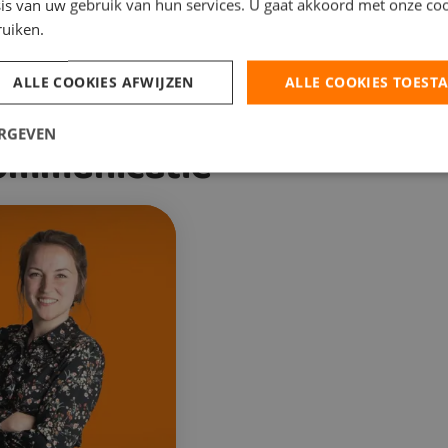
is van uw gebruik van hun services. U gaat akkoord met onze coo
litair Medewerker
Wagenparkbeheerder
ruiken.
Veghel
Veghel
ALLE COOKIES AFWIJZEN
ALLE COOKIES TOEST
ERGEVEN
ommunicatie