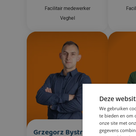
Facilitair medewerker
Faci
Veghel
Deze websit
We gebruiken cook
te bieden en om 
onze site met onz
Grzegorz Bystrowski
Vl
gegevens combiner