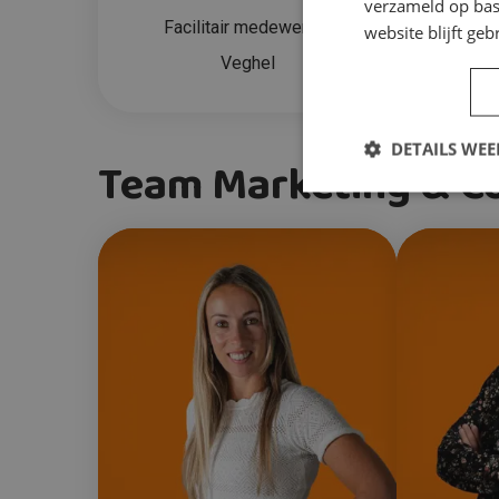
verzameld op bas
Facilitair medewerker
Faci
website blijft geb
Veghel
DETAILS WE
Team Marketing & C