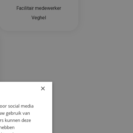
Facilitair medewerker
Veghel
×
oor social media
 uw gebruik van
ers kunnen deze
 hebben