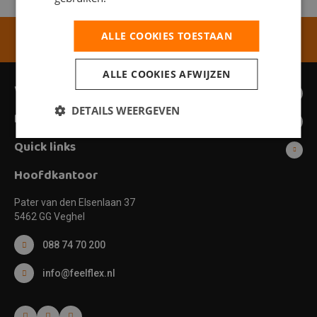
ALLE COOKIES TOESTAAN
ALLE COOKIES AFWIJZEN
Vacatures
DETAILS WEERGEVEN
Feel Flex
Quick links
Hoofdkantoor
Pater van den Elsenlaan 37
5462 GG Veghel
088 74 70 200
info@feelflex.nl