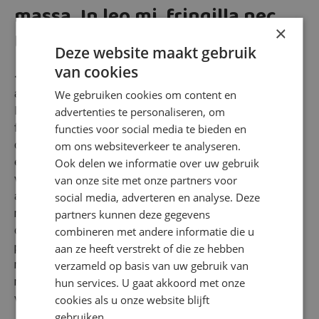
massa. In leo mi, fringilla nec
×
tincidunt vel, tempor nec leo.
Deze website maakt gebruik
van cookies
<p>Introductie van medewerker 01 - Nullam tristique nec
arcu euismod dignissim. Etiam luctus volutpat auctor.
We gebruiken cookies om content en
Integer vulputate est et sodales tristique. Donec vel
advertenties te personaliseren, om
facilisis dolor. Nunc pretium diam justo, eleifend
functies voor social media te bieden en
consequat sapien vulputate nec. Aenean est ante, rhoncus
om ons websiteverkeer te analyseren.
et tincidunt vel, scelerisque eget quam. Donec faucibus
Ook delen we informatie over uw gebruik
vel enim eget auctor. Nunc eget euismod odio, vitae
van onze site met onze partners voor
aliquet nisi. In non quam gravida, feugiat nisi et, molestie
social media, adverteren en analyse. Deze
nisl. Integer a nisi augue. Donec venenatis porttitor dui
partners kunnen deze gegevens
dictum euismod. Suspendisse arcu nulla, pulvinar in
combineren met andere informatie die u
placerat vehicula, posuere eu est. Integer quis tincidunt
aan ze heeft verstrekt of die ze hebben
risus. Vestibulum vitae magna eu justo consectetur
verzameld op basis van uw gebruik van
rhoncus ac quis turpis. Nulla libero libero, sagittis quis
hun services. U gaat akkoord met onze
velit ac, maximus laoreet felis.</p>
cookies als u onze website blijft
gebruiken.