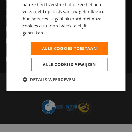
Head office
aan ze heeft verstrekt of die ze hebben
verzameld op basis van uw gebruik van
Pater van den Elsenlaan 37
5462 GG Veghel
hun services. U gaat akkoord met onze
cookies als u onze website blijft
088 74 70 200
gebruiken.
info@feelflex.nl
ALLE COOKIES TOESTAAN
ALLE COOKIES AFWIJZEN
DETAILS WEERGEVEN
Privacy statement
Anti Discriminatie Beleid