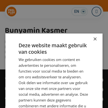
EN
Me
Bunyamin Kasmer
×
Function
Intercedent
Deze website maakt gebruik
Discipline
Veghel
van cookies
Phone number
+31 6 55135077
Emailaddress
b.kasmer@feelflex.nl
We gebruiken cookies om content en
advertenties te personaliseren, om
functies voor social media te bieden en
om ons websiteverkeer te analyseren.
Vacancies
Ook delen we informatie over uw gebruik
Feel Flex
van onze site met onze partners voor
social media, adverteren en analyse. Deze
Quick links
partners kunnen deze gegevens
combineren met andere informatie die u