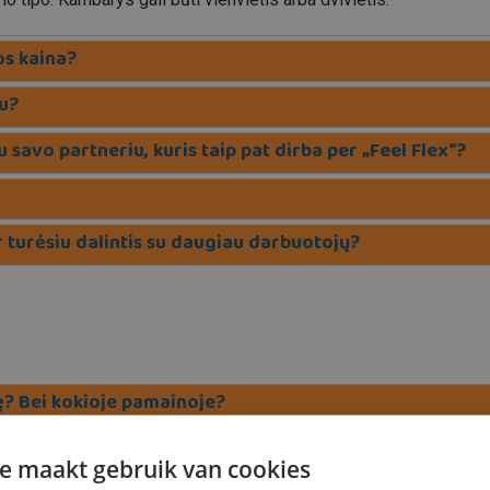
s kaina?
u?
 savo partneriu, kuris taip pat dirba per „Feel Flex“?
 turėsiu dalintis su daugiau darbuotojų?
tę? Bei kokioje pamainoje?
tus?
e maakt gebruik van cookies