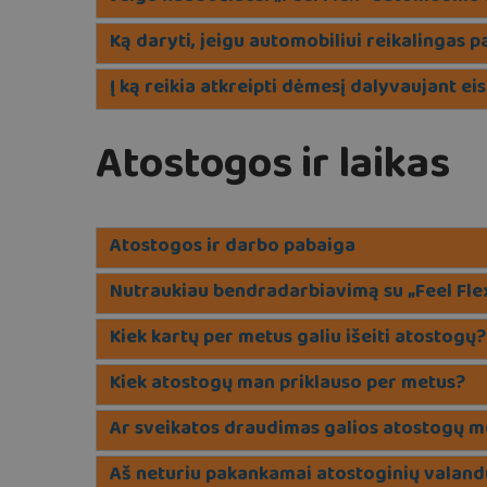
Ką daryti, jeigu automobiliui reikalingas 
Į ką reikia atkreipti dėmesį dalyvaujant 
Atostogos ir laikas
Atostogos ir darbo pabaiga
Nutraukiau bendradarbiavimą su „Feel Flex
Kiek kartų per metus galiu išeiti atostogų?
Kiek atostogų man priklauso per metus?
Ar sveikatos draudimas galios atostogų m
Aš neturiu pakankamai atostoginių valandų, 