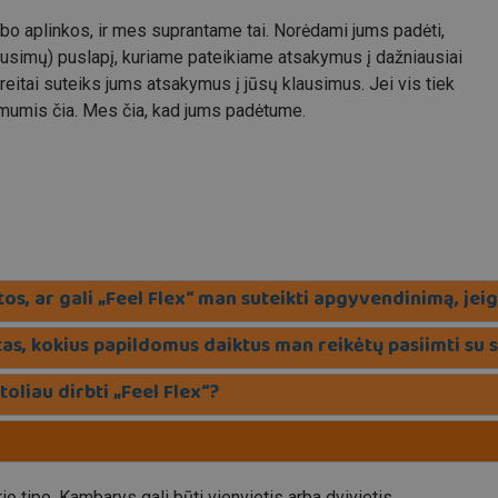
rbo aplinkos, ir mes suprantame tai. Norėdami jums padėti,
simų) puslapį, kuriame pateikiame atsakymus į dažniausiai
itai suteiks jums atsakymus į jūsų klausimus. Jei vis tiek
 mumis čia. Mes čia, kad jums padėtume.
, ar gali „Feel Flex“ man suteikti apgyvendinimą, jeig
tas, kokius papildomus daiktus man reikėtų pasiimti su 
toliau dirbti „Feel Flex“?
 tipo. Kambarys gali būti vienvietis arba dvivietis.