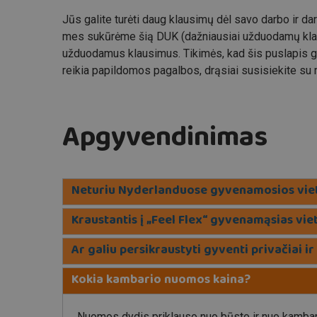
Jūs galite turėti daug klausimų dėl savo darbo ir da
mes sukūrėme šią DUK (dažniausiai užduodamų klau
užduodamus klausimus. Tikimės, kad šis puslapis gre
reikia papildomos pagalbos, drąsiai susisiekite su
Apgyvendinimas
Neturiu Nyderlanduose gyvenamosios vietos
Kraustantis į „Feel Flex“ gyvenamąsias vie
Ar galiu persikraustyti gyventi privačiai ir 
Kokia kambario nuomos kaina?
Nuomos dydis priklauso nuo būsto ir nuo kambario