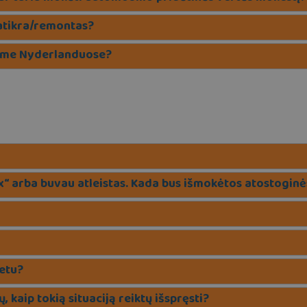
patikra/remontas?
eisme Nyderlanduose?
“ arba buvau atleistas. Kada bus išmokėtos atostoginės
etu?
kaip tokią situaciją reiktų išspręsti?