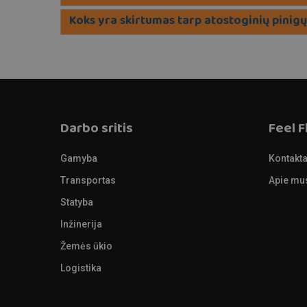
Koks yra skirtumas tarp atostoginių pinigų
Darbo sritis
Feel F
Gamyba
Kontakta
Transportas
Apie mu
Statyba
Inžinerija
Žemės ūkio
Logistika