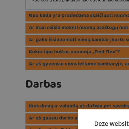
Nuo kada yra pradedama skaičiuoti nuomo
Ar man reikia mokėti nuomą atostogų met
Ar galiu išsinuomoti vieną kambarį kartu su
Kokio tipo būstus nuomoja „Feel Flex“?
Ar aš gyvensiu vienviečiame kambaryje, ar
Darbas
Kiek dienų ir valandų aš dirbsiu per savai
Ar aš gausiu darbo aprangą bei saugos ba
Deze websit