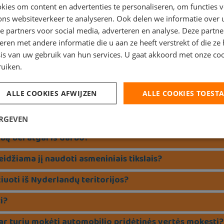
 partneriu ar šeimos nariu?
ies om content en advertenties te personaliseren, om functies v
ons websiteverkeer te analyseren. Ook delen we informatie over
ršvalandžius bus apmokama?
e partners voor social media, adverteren en analyse. Deze partn
bančių mano gimtąja kalba?
en met andere informatie die u aan ze heeft verstrekt of die ze
is van uw gebruik van hun services. U gaat akkoord met onze coo
kolektyvines darbo sutartis (CAO)?
ruiken.
ALLE COOKIES AFWIJZEN
ALLE COOKIES TOEST
ERGEVEN
rbą bei atgal iš darbo?
leidžiama jį naudoti asmeniniais tikslais?
žiuoti iš Nyderlandų teritorijos?
i?
 ar turiu mokėti automobilio pridėtinės vertės mokestį?