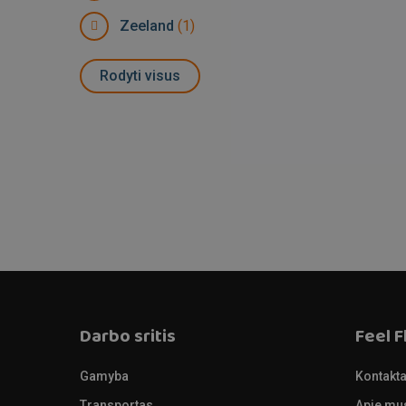
Zeeland
(1)
Rodyti visus
Darbo sritis
Feel F
Gamyba
Kontakta
Transportas
Apie mu