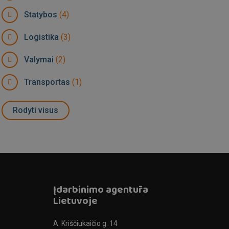
Statybos
(4)
Logistika
(3)
Valymai
(2)
Transportas
(1)
Rodyti visus
Įdarbinimo agentūra
Lietuvoje
A. Kriščiukaičio g. 14