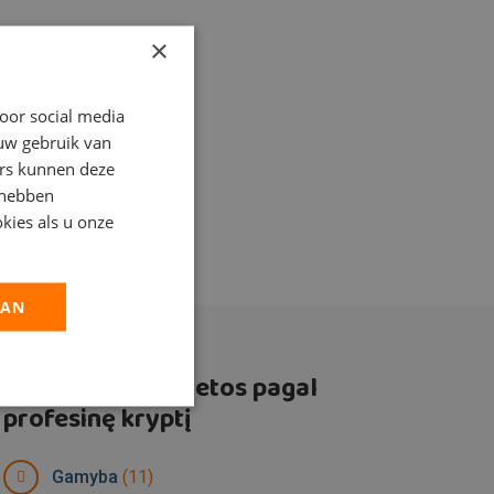
×
oor social media
 uw gebruik van
ers kunnen deze
 hebben
kies als u onze
AAN
Laisvos darbo vietos pagal
profesinę kryptį
Gamyba
(11)