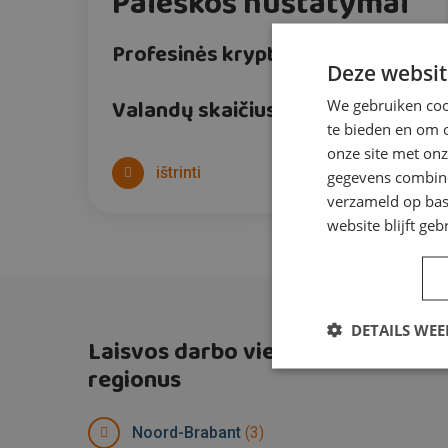
Paieškos nustatymai
Profesinės kryptis
0
Deze websit
Valandų skaičius per savaitę
0
We gebruiken cook
te bieden en om 
onze site met onz
ištrinti
gegevens combiner
verzameld op bas
website blijft geb
DETAILS WE
Laisvos darbo vietos pagal
regionus
Noord-Brabant
(3)