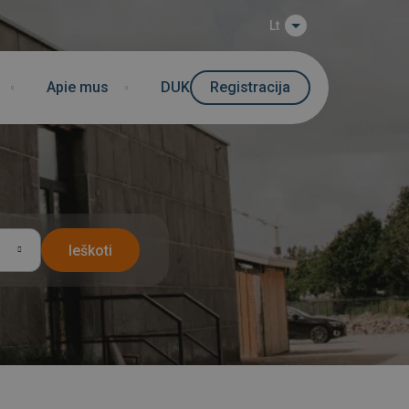
Lt
Apie mus
DUK
Registracija
leškoti