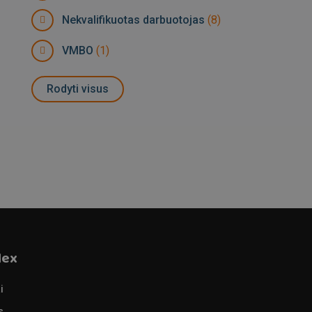
Nekvalifikuotas darbuotojas
(8)
VMBO
(1)
Rodyti visus
lex
i
s